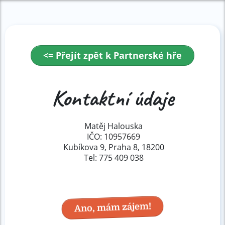
<= Přejít zpět k Partnerské hře
Kontaktní údaje
Matěj Halouska
IČO:
10957669
Kubíkova 9, Praha 8, 18200
Tel: 775 409 038
Ano, mám zájem!